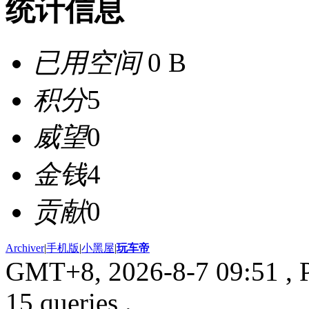
统计信息
已用空间
0 B
积分
5
威望
0
金钱
4
贡献
0
Archiver
|
手机版
|
小黑屋
|
玩车帝
GMT+8, 2026-8-7 09:51
, 
15 queries .